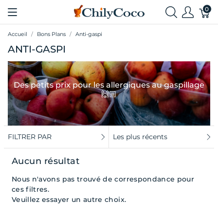
0
Accueil
Bons Plans
Anti-gaspi
ANTI-GASPI
Des petits prix pour les allergiques au gaspillage
🙌🏼
FILTRER PAR
Les plus récents
Aucun résultat
Nous n'avons pas trouvé de correspondance pour
ces filtres.
Veuillez essayer un autre choix.