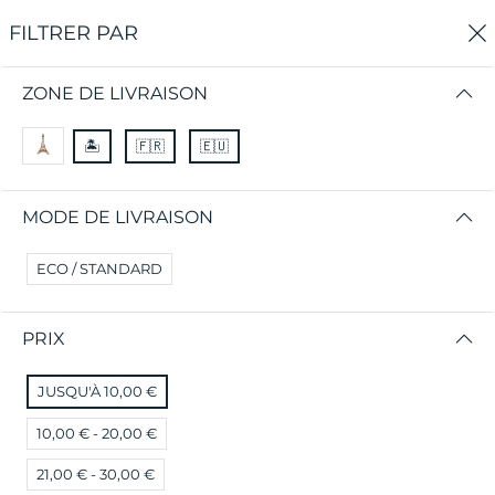
0
FILTRER PAR
Accueil
Boutique Chilycoco
ZONE DE LIVRAISON
BOUTIQUE CHILYCOCO
🏝
🇫🇷
🇪🇺
😌 Des produits de qualité pour des clients
MODE DE LIVRAISON
exceptionnels! 🥕
ECO / STANDARD
FILTRER PAR
Prix le plus élevé
PRIX
Aucun résultat
JUSQU'À 10,00 €
Nous n'avons pas trouvé de correspondance pour
ces filtres.
10,00 € - 20,00 €
Veuillez essayer un autre choix.
21,00 € - 30,00 €