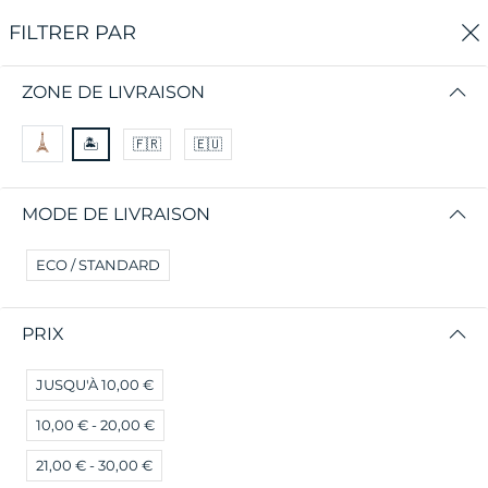
0
FILTRER PAR
Accueil
Boutique Chilycoco
ZONE DE LIVRAISON
BOUTIQUE CHILYCOCO
🏝
🇫🇷
🇪🇺
😌 Des produits de qualité pour des clients
MODE DE LIVRAISON
exceptionnels! 🥕
ECO / STANDARD
FILTRER PAR
TRIER PAR
PRIX
Aucun résultat
JUSQU'À 10,00 €
Nous n'avons pas trouvé de correspondance pour
ces filtres.
10,00 € - 20,00 €
Veuillez essayer un autre choix.
21,00 € - 30,00 €