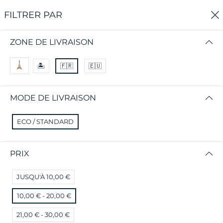
0
FILTRER PAR
Accueil
Boutique Chilycoco
ZONE DE LIVRAISON
BOUTIQUE CHILYCOCO
🏝
🇫🇷
🇪🇺
😌 Des produits de qualité pour des clients
MODE DE LIVRAISON
exceptionnels! 🥕
ECO / STANDARD
FILTRER PAR
TRIER PAR
PRIX
Aucun résultat
JUSQU'À 10,00 €
Nous n'avons pas trouvé de correspondance pour
ces filtres.
10,00 € - 20,00 €
Veuillez essayer un autre choix.
21,00 € - 30,00 €