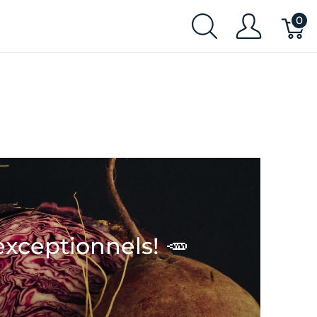
0
exceptionnels! 🥕