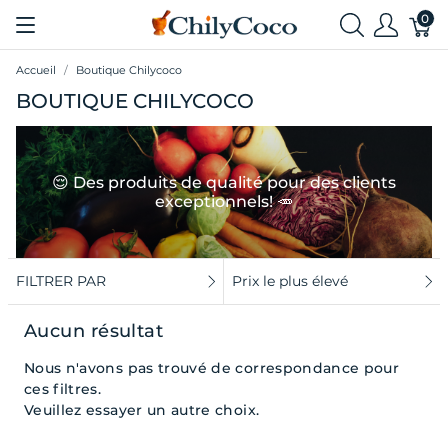
0
Accueil
Boutique Chilycoco
BOUTIQUE CHILYCOCO
😌 Des produits de qualité pour des clients
exceptionnels! 🥕
FILTRER PAR
Prix le plus élevé
Aucun résultat
Nous n'avons pas trouvé de correspondance pour
ces filtres.
Veuillez essayer un autre choix.