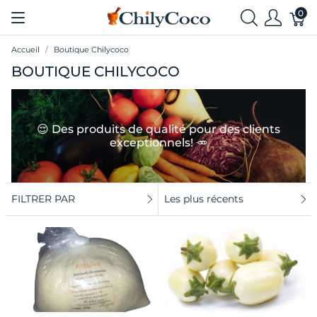
0
Accueil
Boutique Chilycoco
BOUTIQUE CHILYCOCO
😌 Des produits de qualité pour des clients
exceptionnels! 🥕
FILTRER PAR
Les plus récents