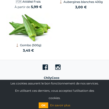
🇫🇷
Attiéké Frais
Aubergines blanches 400g
5,99 €
3,00 €
À partir de
Gombo (500g)
3,45 €
ChilyCoco
128 Rue La Boétie 75008 Paris
Les cookies assurent le bon fonctionnement de nos services.
En utilisant ces derniers, vous acceptez l'utilisation des
© 2026
ChilyCoco
. Tous droits réservés.
ChilyCoco
cookies.
En savoir plus
OK