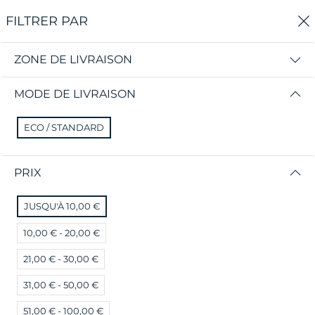
0
FILTRER PAR
Accueil
Boutique Chilycoco
Légumes et Tubercules
ZONE DE LIVRAISON
LÉGUMES ET TUBERCULES
MODE DE LIVRAISON
FILTRER PAR
TRIER PAR
ECO / STANDARD
PRIX
JUSQU'À 10,00 €
Gombo (500g)
Aubergines blanches 400g
10,00 € - 20,00 €
3,45 €
3,00 €
21,00 € - 30,00 €
31,00 € - 50,00 €
51,00 € - 100,00 €