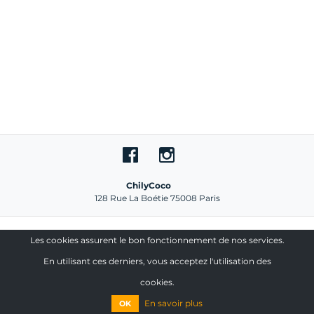
ChilyCoco
128 Rue La Boétie 75008 Paris
© 2026
ChilyCoco
. Tous droits réservés.
ChilyCoco
Les cookies assurent le bon fonctionnement de nos services.
En utilisant ces derniers, vous acceptez l'utilisation des
cookies.
En savoir plus
OK