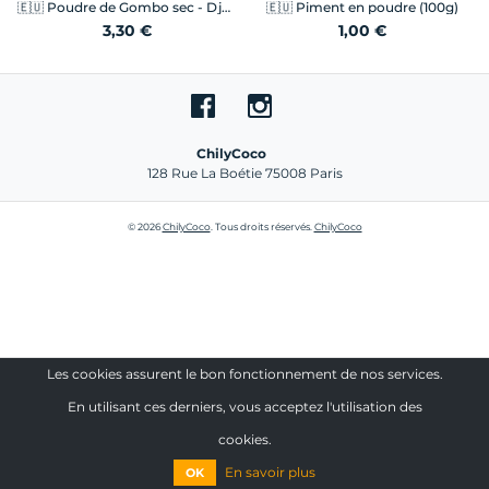
🇪🇺
Poudre de Gombo sec - Djoumgblé 100g
🇪🇺
Piment en poudre (100g)
3,30 €
1,00 €
ChilyCoco
128 Rue La Boétie 75008 Paris
© 2026
ChilyCoco
. Tous droits réservés.
ChilyCoco
Les cookies assurent le bon fonctionnement de nos services.
En utilisant ces derniers, vous acceptez l'utilisation des
cookies.
En savoir plus
OK