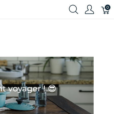
0
t voyager ! 😎